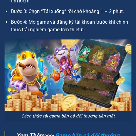
tìm kiếm.
Bước 3: Chọn “Tải xuống” rồi chờ khoảng 1 – 2 phút.
Bước 4: Mở game và đăng ký tài khoản trước khi chính
thức trải nghiệm game trên thiết bị.
Cách thức tải game bắn cá đổi thưởng tiền mặt
Xem Thêm>>>
Game bắn cá đổi thưởng