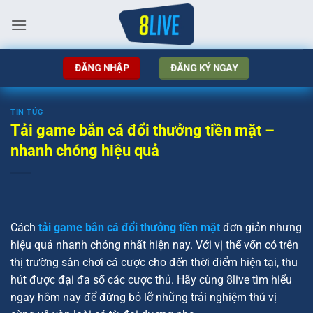
Bỏ
qua
nội
dung
ĐĂNG NHẬP
ĐĂNG KÝ NGAY
TIN TỨC
Tải game bắn cá đổi thưởng tiền mặt –
nhanh chóng hiệu quả
Cách
tải game bắn cá đổi thưởng tiền mặt
đơn giản nhưng
hiệu quả nhanh chóng nhất hiện nay. Với vị thế vốn có trên
thị trường sân chơi cá cược cho đến thời điểm hiện tại, thu
hút được đại đa số các cược thủ. Hãy cùng 8live tìm hiểu
ngay hôm nay để đừng bỏ lỡ những trải nghiệm thú vị