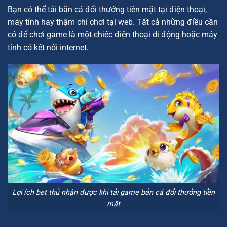
Bạn có thể tải bắn cá đổi thưởng tiền mặt tại điện thoại,
máy tính hay thậm chí chơi tại web. Tất cả những điều cần
có để chơi game là một chiếc điện thoại di động hoặc máy
tính có kết nối internet.
Lợi ích bet thủ nhận được khi tải game bắn cá đổi thưởng tiền
mặt