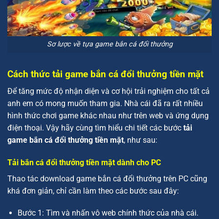
Sơ lược về tựa game bắn cá đổi thưởng
Cách thức tải game bắn cá đổi thưởng tiền mặt
Để tăng mức độ nhận diện và cơ hội trải nghiệm cho tất cả
anh em có mong muốn tham gia. Nhà cái đã ra rất nhiều
hình thức chơi game khác nhau như trên web và ứng dụng
điện thoại. Vậy hãy cùng tìm hiểu chi tiết các bước
tải
game bắn cá đổi thưởng tiền mặt
, như sau:
Tải bắn cá đổi thưởng tiền mặt dành cho PC
Thao tác download
game bắn cá đổi thưởng
trên PC cũng
khá đơn giản, chỉ cần làm theo các bước sau đây:
Bước 1: Tìm và nhấn vô web chính thức của nhà cái.