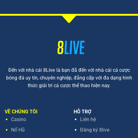
Đến với nhà cái
8Live
là bạn đã đến với nhà cái cá cược
bóng đá uy tín, chuyên nghiệp, đẳng cấp với đa dạng hình
thức giải trí cá cược thể thao hiện nay.
VỀ CHÚNG TÔI
HỖ TRỢ
Casino
Liên hệ
Nổ Hũ
Đăng ký 8live