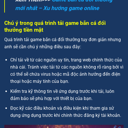
mới nhất – Xu hướng game online
Chú ý trong quá trình tải game bắn cá đổi
thưởng tiền mặt
Quá trình tải game bắn cá đổi thưởng tuy đơn giản nhưng
anh sẽ cần chú ý những điều sau đây:
Chỉ tải về từ các nguồn uy tín, trang web chính thức của
nhà cái. Tránh việc tải từ các nguồn không rõ ràng bởi vì
có thể sẽ chứa virus hoặc mã độc ảnh hưởng đến điện
thoại hoặc máy tính của bạn.
Kiểm tra kỹ thông tin về ứng dụng trước khi tải, luôn
đảm bảo sẽ phù hợp với thiết bị của bạn.
Đọc kỹ các điều khoản và điều kiện khi tham gia sử
dụng ứng dụng trước khi chính thức đăng ký tài khoản.