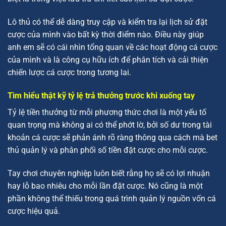
Lô thủ có thể dễ dàng truy cập và kiểm tra lại lịch sử đặt
cược của mình vào bất kỳ thời điểm nào. Điều này giúp
anh em sẽ có cái nhìn tổng quan về các hoạt động cá cược
của mình và là công cụ hữu ích để phân tích và cải thiện
chiến lược cá cược trong tương lai.
Tìm hiểu thật kỹ tỷ lệ trả thưởng trước khi xuống tay
Tỷ lệ tiền thưởng từ mỗi phương thức chơi là một yếu tố
quan trọng mà không ai có thể phớt lờ, bởi số dư trong tài
khoản cá cược sẽ phản ánh rõ ràng thông qua cách mà bet
thủ quản lý và phân phối số tiền đặt cược cho mỗi cược.
Tay chơi chuyên nghiệp luôn biết rằng họ sẽ có lợi nhuận
hay lỗ bao nhiêu cho mỗi lần đặt cược. Nó cũng là một
phần không thể thiếu trong quá trình quản lý nguồn vốn cá
cược hiệu quả.