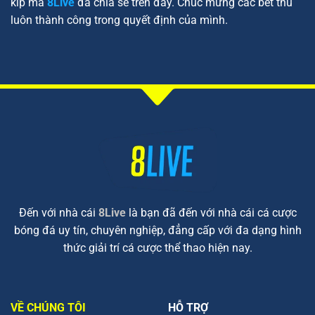
kíp mà
8Live
đã chia sẻ trên đây. Chúc mừng các bet thủ
luôn thành công trong quyết định của mình.
Đến với nhà cái
8Live
là bạn đã đến với nhà cái cá cược
bóng đá uy tín, chuyên nghiệp, đẳng cấp với đa dạng hình
thức giải trí cá cược thể thao hiện nay.
VỀ CHÚNG TÔI
HỖ TRỢ