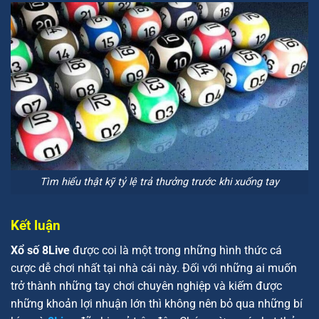
Tìm hiểu thật kỹ tỷ lệ trả thưởng trước khi xuống tay
Kết luận
Xổ số 8Live
được coi là một trong những hình thức cá
cược dễ chơi nhất tại nhà cái này. Đối với những ai muốn
trở thành những tay chơi chuyên nghiệp và kiếm được
những khoản lợi nhuận lớn thì không nên bỏ qua những bí