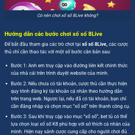
Có nên chơi xổ số 8Live không?
Hướng dẫn các bước chơi xổ số 8Live
Để bắt đầu tham gia các trò chơi tại
xổ số 8Live,
các cược
thủ chỉ cần thao tác với một số bước căn bản sau:
Bước 1: Anh em truy cập vào đường liên kết chính thức
của nhà cái trên trình duyệt website của mình.
Bước 2: Nếu chưa có tài khoản, cược thủ cần thực hiện
quy trình đăng ký tài khoản cá nhân theo hướng dẫn
trên trang web. Ngược lại, nếu đã có tài khoản, bạn chỉ
cần đăng nhập và chọn mục “xổ số” trên thanh công cụ.
Bước 3: Sau khi truy cập vào mục “xổ số”, bet tủ có thể
lựa chọn loại xổ số K8 phù hợp với sở thích cá nhân của
mình. Hiện nay sảnh cược cung cấp cho người chơi đủ