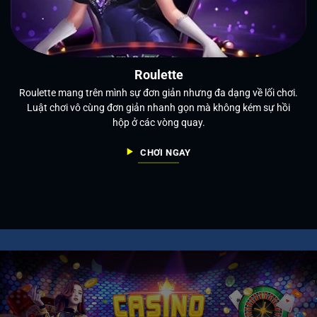
Roulette
Roulette mang trên mình sự đơn giản nhưng đa dạng về lối chơi.
Luật chơi vô cùng đơn giản nhanh gọn mà không kém sự hồi
hộp ở các vòng quay.
CHƠI NGAY