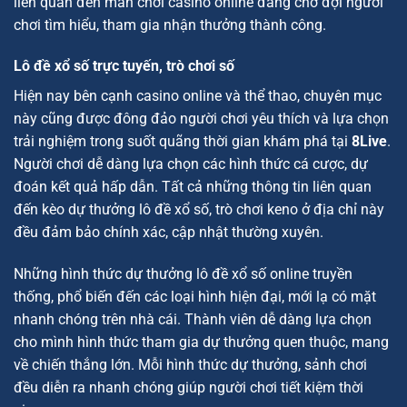
liên quan đến màn chơi casino online đang chờ đợi người
chơi tìm hiểu, tham gia nhận thưởng thành công.
Lô đề xổ số trực tuyến, trò chơi số
Hiện nay bên cạnh casino online và thể thao, chuyên mục
này cũng được đông đảo người chơi yêu thích và lựa chọn
trải nghiệm trong suốt quãng thời gian khám phá tại
8Live
.
Người chơi dễ dàng lựa chọn các hình thức cá cược, dự
đoán kết quả hấp dẫn. Tất cả những thông tin liên quan
đến kèo dự thưởng lô đề xổ số, trò chơi keno ở địa chỉ này
đều đảm bảo chính xác, cập nhật thường xuyên.
Những hình thức dự thưởng lô đề xổ số online truyền
thống, phổ biến đến các loại hình hiện đại, mới lạ có mặt
nhanh chóng trên nhà cái. Thành viên dễ dàng lựa chọn
cho mình hình thức tham gia dự thưởng quen thuộc, mang
về chiến thắng lớn. Mỗi hình thức dự thưởng, sảnh chơi
đều diễn ra nhanh chóng giúp người chơi tiết kiệm thời