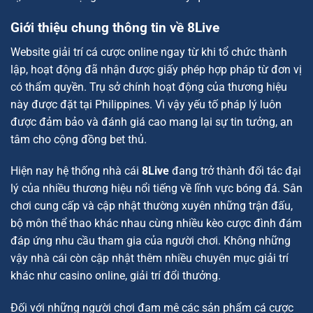
Giới thiệu chung thông tin về 8Live
Website giải trí cá cược online ngay từ khi tổ chức thành
lập, hoạt động đã nhận được giấy phép hợp pháp từ đơn vị
có thẩm quyền. Trụ sở chính hoạt động của thương hiệu
này được đặt tại Philippines. Vì vậy yếu tố pháp lý luôn
được đảm bảo và đánh giá cao mang lại sự tin tưởng, an
tâm cho cộng đồng bet thủ.
Hiện nay hệ thống nhà cái
8Live
đang trở thành đối tác đại
lý của nhiều thương hiệu nổi tiếng về lĩnh vực bóng đá. Sân
chơi cung cấp và cập nhật thường xuyên những trận đấu,
bộ môn thể thao khác nhau cùng nhiều kèo cược đình đám
đáp ứng nhu cầu tham gia của người chơi. Không những
vậy nhà cái còn cập nhật thêm nhiều chuyên mục giải trí
khác như casino online, giải trí đổi thưởng.
Đối với những người chơi đam mê các sản phẩm cá cược