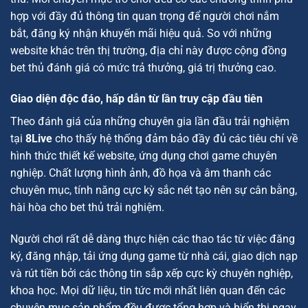
hợp với đầy đủ thông tin quan trọng để người chơi nắm
bắt, đăng ký nhận khuyến mãi hiệu quả. So với những
website khác trên thị trường, địa chỉ này được cộng đồng
bet thủ đánh giá có mức trả thưởng, giá trị thưởng cao.
Giao diện độc đáo, hấp dẫn từ lần truy cập đầu tiên
Theo đánh giá của những chuyên gia lần đầu trải nghiệm
tại
8Live
cho thấy hệ thống đảm bảo đầy đủ các tiêu chí về
hình thức thiết kế website, ứng dụng chơi game chuyên
nghiệp. Chất lượng hình ảnh, đồ họa và âm thanh các
chuyên mục, tính năng cực kỳ sắc nét tạo nên sự cân bằng,
hài hòa cho bet thủ trải nghiệm.
Người chơi rất dễ dàng thực hiện các thao tác từ việc đăng
ký, đăng nhập, tải ứng dụng game từ nhà cái, giao dịch nạp
và rút tiền bởi các thông tin sắp xếp cực kỳ chuyên nghiệp,
khoa học. Mọi dữ liệu, tin tức mới nhất liên quan đến các
chuyên mục sản phẩm đều được tổng hợp và hiển thị ngay