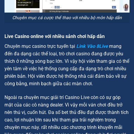
Chuyên mục cá cược thể thao với nhiều bộ môn hấp dẫn
Live Casino online với nhiều sảnh chơi hấp dẫn
Chuyên mục casino trực tuyến tại
Link Vào 8Live
mang
đến đa dạng các thể loại, trò chơi casino đang được yêu
thích ở những sòng bạc lớn. Vì vậy hội viên tham gia có thể
yên tâm về việc hệ thống cung cấp đa dạng trò chơi nhiều
phiên bản. Hội viên được hệ thống nhà cái đảm bảo về sự
công bằng, minh bạch giữa các màn chơi.
Ngoài ra chuyên mục giải trí Casino Live còn có sự góp
mặt của các cô nàng dealer. Vì vậy mỗi ván chơi đều trở
nên thú vị, cuốn hút. Đa số bet thủ đều đạt được thành tích
cao, lợi nhuận lớn sau khi tham gia trải nghiệm trong
chuyên mục này. rất nhiều các chương trình khuyến mãi