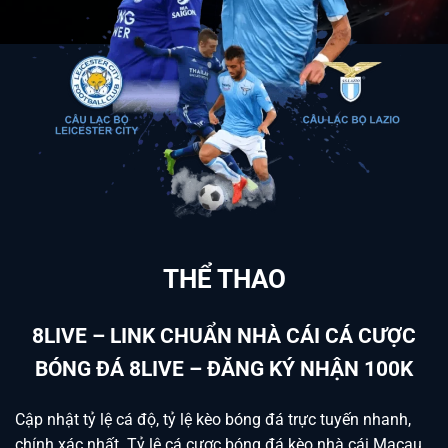
THỂ THAO
8LIVE – LINK CHUẨN NHÀ CÁI CÁ CƯỢC
BÓNG ĐÁ 8LIVE – ĐĂNG KÝ NHẬN 100K
Cập nhật tỷ lệ cá độ, tỷ lệ kèo bóng đá trực tuyến nhanh,
chính xác nhất. Tỷ lệ cá cược bóng đá kèo nhà cái Macau,