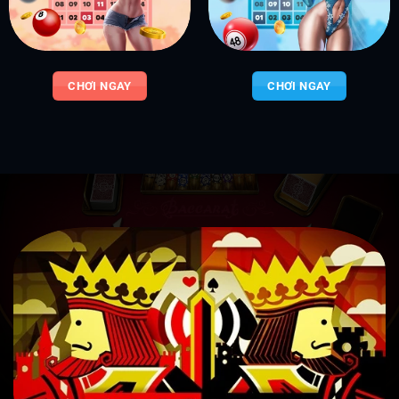
CHƠI NGAY
CHƠI NGAY