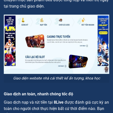
tại trang chủ giao diện.
Giao diện website nhà cái thiết kế ấn tượng, khoa học
Giao dịch an toàn, nhanh chóng tốc độ
Giao dịch nạp và rút tiền tại
8Live
được đánh giá cực kỳ an
toàn cho người chơi thực hiện bất cứ thời điểm nào. Bạn