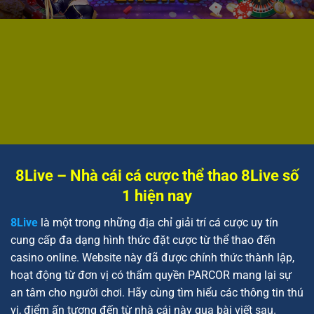
8Live – Nhà cái cá cược thể thao 8Live số
1 hiện nay
8Live
là một trong những địa chỉ giải trí cá cược uy tín
cung cấp đa dạng hình thức đặt cược từ thể thao đến
casino online. Website này đã được chính thức thành lập,
hoạt động từ đơn vị có thẩm quyền PARCOR mang lại sự
an tâm cho người chơi. Hãy cùng tìm hiểu các thông tin thú
vị, điểm ấn tượng đến từ nhà cái này qua bài viết sau.