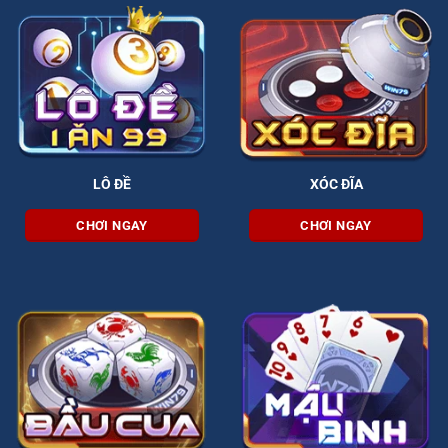
LÔ ĐỀ
XÓC ĐĨA
CHƠI NGAY
CHƠI NGAY