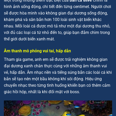
Một trong những điểm đặc biệt của
bắn cá 8live
chính là
hình ảnh sống động, chi tiết đến từng centimet. Người chơi
sẽ được hòa mình vào không gian đại dương sống động,
khám phá và săn bắn hơn 100 loài sinh vật biển khác
nhau. Mỗi loài cá được mô tả như một đại dương thu nhỏ,
với đủ các loại cá từ nhỏ đến to, giúp bạn đắm chìm trong
thế giới dưới biển xanh mát.
Âm thanh mô phỏng vui tai, hấp dẫn
Tham gia game, anh em sẽ được trải nghiệm không gian
đại dương xanh chân thực cùng với những âm thanh vui
vẻ, hấp dẫn. Âm nhạc nền và tiếng súng bắn các loài cá khi
bắn sẽ tạo nên một bầu không khí sôi động. Hiệu ứng
chuyển nhạc theo từng tình huống khiến bạn có thêm cảm
giác hồi hộp, nhất là khi đối mặt với boss.