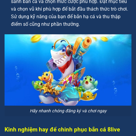
sảnh bắn cá và chọn mức cược phù hợp. Đặt mục tiêu
và chọn vũ khí phù hợp để bắt đầu thách thức trò chơi.
Sử dụng kỹ năng của bạn để bắn hạ cá và thu thập
điểm số cũng như phần thưởng.
Hãy nhanh chóng đăng ký và chơi ngay
Kinh nghiệm hay để chinh phục bắn cá 8live