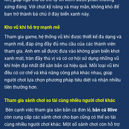
xứng đáng. Với chút kỹ năng và may mắn, không khó để
bạn trở thành bá chủ ở đáy biển xanh này.
Kho vũ khí hỗ trợ mạnh mẽ
Tham gia game, hệ thống vũ khí được thiết kế đa dạng và
mạnh mẽ, đáp ứng đầy đủ nhu cầu của các thành viên
tham gia. Anh em sẽ được đưa vào không gian biển khơi
xanh mát, tràn đầy thú vị và có cơ hội sử dụng những vũ
khí hiện đại nhất để săn bắn cá hiệu quả. Mỗi loại vũ khí
đều có cơ chế và khả năng công phá khác nhau, giúp
người chơi lựa chọn phương pháp tiêu diệt và nhận nhiều
tiền thưởng hơn.
Tham gia sảnh chơi so tài cùng nhiều người chơi khác
Bên cạnh việc tham gia săn bắn cá đơn lẻ,
bắn cá 8live
còn cung cấp các sảnh chơi cho bạn cũng có thể so tài
cùng nhiều người chơi khác. Một số sảnh chơi còn hỗ trợ