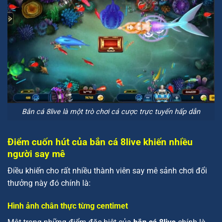
Bắn cá 8live là một trò chơi cá cược trực tuyến hấp dẫn
Điểm cuốn hút của bắn cá 8live khiến nhiều
người say mê
Điều khiến cho rất nhiều thành viên say mê sảnh chơi đổi
thưởng này đó chính là:
Hình ảnh chân thực từng centimet