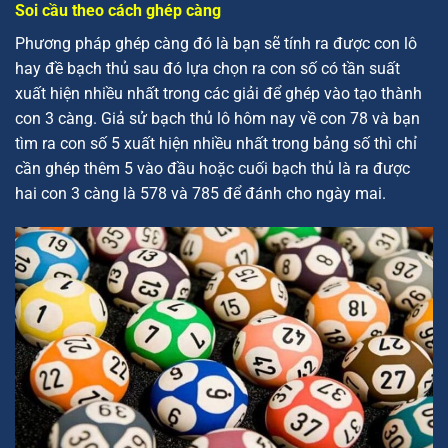
Soi cầu theo cách ghép càng
Phương pháp ghép càng đó là bạn sẽ tính ra được con lô
hay đề bạch thủ sau đó lựa chọn ra con số có tần suất
xuất hiện nhiều nhất trong các giải để ghép vào tạo thành
con 3 càng. Giả sử bạch thủ lô hôm nay về con 78 và bạn
tìm ra con số 5 xuất hiện nhiều nhất trong bảng số thì chỉ
cần ghép thêm 5 vào đầu hoặc cuối bạch thủ là ra được
hai con 3 càng là 578 và 785 để đánh cho ngày mai.