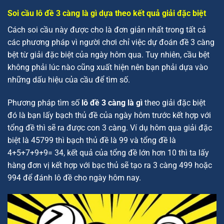
Soi cầu lô đề 3 càng là gì dựa theo kết quả giải đặc biệt
Cách soi cầu này được cho là đơn giản nhất trong tất cả
các phương pháp vì người chơi chỉ việc dự đoán đề 3 càng
bệt từ giải đặc biệt của ngày hôm qua. Tuy nhiên, cầu bệt
không phải lúc nào cũng xuất hiện nên bạn phải dựa vào
những dấu hiệu của cầu để tìm số.
Phương pháp tìm số
lô đề 3 càng là gì
theo giải đặc biệt
đó là bạn lấy bạch thủ đề của ngày hôm trước kết hợp với
tổng đề thì sẽ ra được con 3 càng. Ví dụ hôm qua giải đặc
biệt là 45799 thì bạch thủ đề là 99 và tổng đề là
4+5+7+9+9= 34, kết quả của tổng đề lớn hơn 10 thì ta lấy
hàng đơn vị kết hợp với bạc thủ sẽ tạo ra 3 càng 499 hoặc
994 để đánh lô đề cho ngày hôm nay.