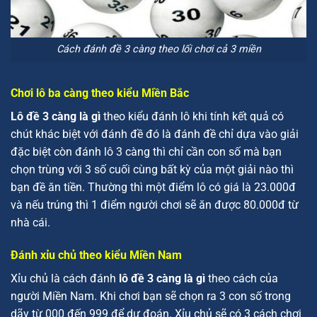
Cách đánh đề 3 càng theo lối chơi cả 3 miền
Chơi lô ba càng theo kiểu Miền Bắc
Lô đề 3 càng là gì
theo kiểu đánh lô khi tính kết quả có
chút khác biệt với đánh đề đó là đánh đề chỉ dựa vào giải
đặc biệt còn đánh lô 3 càng thì chỉ cần con số mà bạn
chọn trùng với 3 số cuối cùng bất kỳ của một giải nào thì
bạn đề ăn tiền. Thường thì một điểm lô có giá là 23.000đ
và nếu trúng thì 1 điểm người chơi sẽ ăn được 80.000đ từ
nhà cái.
Đánh xỉu chủ theo kiểu Miền Nam
Xỉu chủ là cách đánh
lô đề 3 càng là gì
theo cách của
người Miền Nam. Khi chơi bạn sẽ chọn ra 3 con số trong
dãy từ 000 đến 999 để dự đoán. Xỉu chủ sẽ có 3 cách chơi