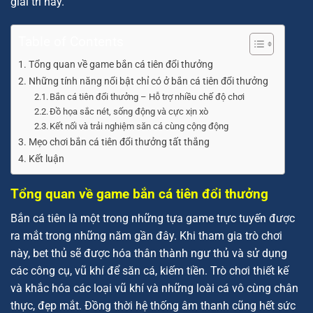
giải trí này.
Table of Contents
Tổng quan về game bắn cá tiên đổi thưởng
Những tính năng nổi bật chỉ có ở bắn cá tiên đổi thưởng
Bắn cá tiên đổi thưởng – Hỗ trợ nhiều chế độ chơi
Đồ họa sắc nét, sống động và cực xịn xò
Kết nối và trải nghiệm săn cá cùng cộng động
Mẹo chơi bắn cá tiên đổi thưởng tất thắng
Kết luận
Tổng quan về game bắn cá tiên đổi thưởng
Bắn cá tiên là một trong những tựa game trực tuyến được
ra mắt trong những năm gần đây. Khi tham gia trò chơi
này, bet thủ sẽ được hóa thân thành ngư thủ và sử dụng
các công cụ, vũ khí để săn cá, kiếm tiền. Trò chơi thiết kế
và khắc hóa các loại vũ khí và những loài cá vô cùng chân
thực, đẹp mắt. Đồng thời hệ thống âm thanh cũng hết sức