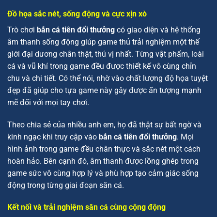
Đồ họa sắc nét, sống động và cực xịn xò
Trò chơi
bắn cá tiên đổi thưởng
có giao diện và hệ thống
âm thanh sống động giúp game thủ trải nghiệm một thế
giới đại dương chân thật, thú vị nhất. Từng vật phẩm, loài
cá và vũ khí trong game đều được thiết kế vô cùng chỉn
chu và chi tiết. Có thể nói, nhờ vào chất lượng độ họa tuyệt
đẹp đã giúp cho tựa game này gây được ấn tượng mạnh
mẽ đối với mọi tay chơi.
Theo chia sẻ của nhiều anh em, họ đã thật sự bất ngờ và
kinh ngạc khi truy cập vào
bắn cá tiên đổi thưởng
. Mọi
hình ảnh trong game đều chân thực và sắc nét một cách
hoàn hảo. Bên cạnh đó, âm thanh được lồng ghép trong
game sức vô cùng hợp lý và phù hợp tạo cảm giác sống
động trong từng giai đoạn săn cá.
Kết nối và trải nghiệm săn cá cùng cộng động