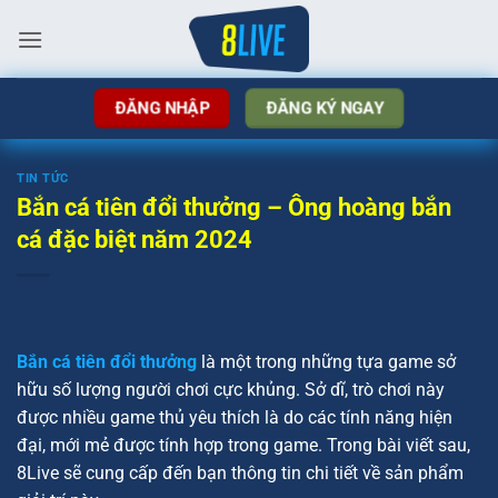
Bỏ
qua
nội
dung
ĐĂNG NHẬP
ĐĂNG KÝ NGAY
TIN TỨC
Bắn cá tiên đổi thưởng – Ông hoàng bắn
cá đặc biệt năm 2024
Bắn cá tiên đổi thưởng
là một trong những tựa game sở
hữu số lượng người chơi cực khủng. Sở dĩ, trò chơi này
được nhiều game thủ yêu thích là do các tính năng hiện
đại, mới mẻ được tính hợp trong game. Trong bài viết sau,
8Live sẽ cung cấp đến bạn thông tin chi tiết về sản phẩm