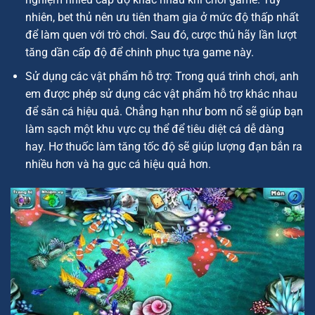
nhiên, bet thủ nên ưu tiên tham gia ở mức độ thấp nhất
để làm quen với trò chơi. Sau đó, cược thủ hãy lần lượt
tăng dần cấp độ để chinh phục tựa game này.
Sử dụng các vật phẩm hỗ trợ: Trong quá trình chơi, anh
em được phép sử dụng các vật phẩm hỗ trợ khác nhau
để săn cá hiệu quả. Chẳng hạn như bom nổ sẽ giúp bạn
làm sạch một khu vực cụ thể để tiêu diệt cá dễ dàng
hay. Hơ thuốc làm tăng tốc độ sẽ giúp lượng đạn bắn ra
nhiều hơn và hạ gục cá hiệu quả hơn.