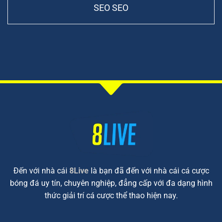
SEO SEO
Đến với nhà cái
8Live
là bạn đã đến với nhà cái cá cược
bóng đá uy tín, chuyên nghiệp, đẳng cấp với đa dạng hình
thức giải trí cá cược thể thao hiện nay.