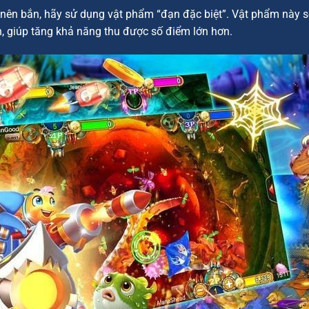
í nên bắn, hãy sử dụng vật phẩm “đạn đặc biệt”. Vật phẩm này s
ện, giúp tăng khả năng thu được số điểm lớn hơn.