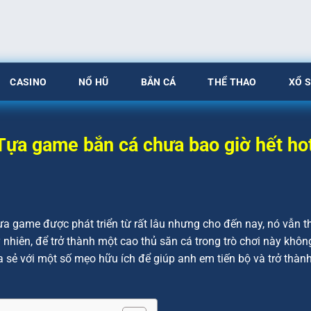
CASINO
NỔ HŨ
BẮN CÁ
THỂ THAO
XỔ 
 Tựa game bắn cá chưa bao giờ hết ho
ựa game được phát triển từ rất lâu nhưng cho đến nay, nó vẫn 
y nhiên, để trở thành một cao thủ săn cá trong trò chơi này khôn
a sẻ với một số mẹo hữu ích để giúp anh em tiến bộ và trở thàn