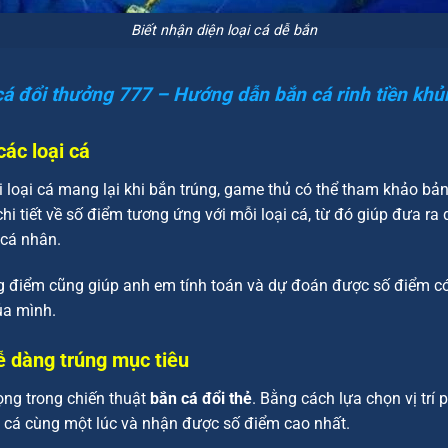
Biết nhận diện loại cá dễ bắn
cá đổi thưởng 777 – Hướng dẫn bắn cá rinh tiền khủ
ác loại cá
oại cá mang lại khi bắn trúng, game thủ có thể tham khảo bản
hi tiết về số điểm tương ứng với mỗi loại cá, từ đó giúp đưa ra
 cá nhân.
ảng điểm cũng giúp anh em tính toán và dự đoán được số điểm có
ủa mình.
dễ dàng trúng mục tiêu
rọng trong chiến thuật
bắn cá đổi thẻ
. Bằng cách lựa chọn vị trí
 cá cùng một lúc và nhận được số điểm cao nhất.