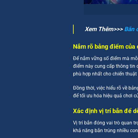
Xem Thêm>>>
Bắn 
Nắm rõ bảng điểm của c
Để nắm vững số điểm mà mỗi l
điểm này cung cấp thông tin c
phù hợp nhất cho chiến thuật
Đồng thời, việc hiểu rõ về b
để tối ưu hóa hiệu quả chơi c
Xác định vị trí bắn để 
Vị trí bắn đóng vai trò quan t
khả năng bắn trúng nhiều con