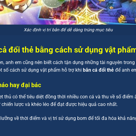
Xác định vị trí bắn để dễ dàng trúng mục tiêu
ả đổi thẻ bằng cách sử dụng vật phẩm
yện, anh em cũng nên biết cách tận dụng những tài nguyên trong
t số cách sử dụng vật phẩm hỗ trợ khi
bắn cá đổi thẻ
để anh e
háo hay đại bác
t thủ có thể tiêu diệt đồng thời nhiều con cá và thu về số điểm 
 chiến lược và khéo léo để đạt được hiệu quả cao nhất.
ưỡng về thời điểm và vị trí sử dụng bom để tối đa hóa khả năn