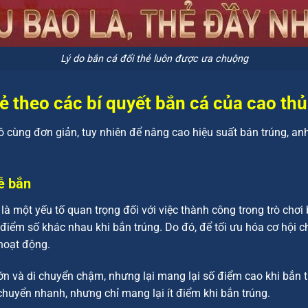
Lý do bắn cá đổi thẻ luôn được ưa chuộng
ẻ theo các bí quyết bắn cá của cao thủ
ô cùng đơn giản, tuy nhiên để nâng cao hiệu suất bán trúng, a
dễ bắn
là một yếu tố quan trọng đối với việc thành công trong trò chơi 
điểm số khác nhau khi bắn trúng. Do đó, để tối ưu hóa cơ hội ch
 hoạt động.
lớn và di chuyển chậm, nhưng lại mang lại số điểm cao khi bắn tr
chuyển nhanh, nhưng chỉ mang lại ít điểm khi bắn trúng.