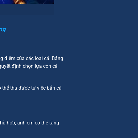
ng
g điểm của các loại cá. Bảng
 quyết định chọn lựa con cá
 thể thu được từ việc bắn cá
 phù hợp, anh em có thể tăng