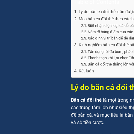
Table of Contents
Lý do bắn cá đổi thẻ luôn đư
Mẹo bắn cá đổi thẻ theo các b
Biết nhận diện loại cá dễ b
Nắm rõ bảng điểm của các 
Xác định vị trí bắn để dễ d
Kinh nghiệm bắn cả đổi thẻ b
Tận dụng tối đa bom, pháo 
Thành thạo khi lựa chọn “t
Bắn cá đổi thẻ thắng lớn vớ
Kết luận
Lý do bắn cá đổi 
Bắn cá đổi thẻ
là một trong nh
các trung tâm lớn như siêu thị
để bắn cá, và mục tiêu là bắ
và số tiền cược.