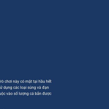
rò chơi này có mặt tại hầu hết
ẽ sử dụng các loại súng và đạn
huộc vào số lượng cá bắn được