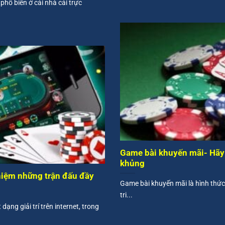
phổ biến ở cái nhà cái trực
Game bài khuyến mãi- Hãy 
khủng
ghiệm những trận đấu đầy
Game bài khuyến mãi là hình thứ
tri...
dạng giải trí trên internet, trong