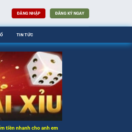
ĐĂNG NHẬP
ĐĂNG KÝ NGAY
SỐ
TIN TỨC
iếm tiền nhanh cho anh em