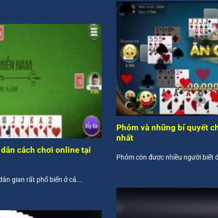
Phỏm và những bí quyết ch
nhất
dẫn cách chơi online tại
Phỏm còn được nhiều người biết đến
dân gian rất phổ biến ở cả...