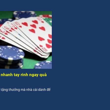
nhanh tay rinh ngay quà
c tặng thưởng mà nhà cái dành để